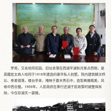
罗苑，又名哈同花园，旧址坐落在西湖平湖秋月景点西侧，是
英籍犹太商人哈同于1918年建造的豪华私人别墅。院内建筑鳞次栉
比、参差错落，楼台亭舍，掩映于嘉木秀石中，造型典雅精美，风
格中西合璧。1959年，人民政府在奉行还湖于民政策时被整体拆
除，今仅存湖天一碧楼。