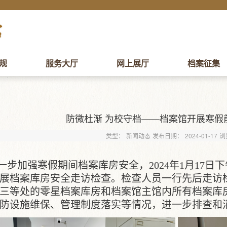
规
服务大厅
网上展厅
档案征集
防微杜渐 为校守档——档案馆开展寒假
类型：
新闻动态
发布日期：
2024-01-17
浏
一步加强寒假期间档案库房安全，
2024
年
1
月
17
日下
展档案库房安全走访检查。检查人员一行先后走访
三等处的零星档案库房和档案馆主馆内所有档案库房
防设施维保、管理制度落实等情况，进一步排查和