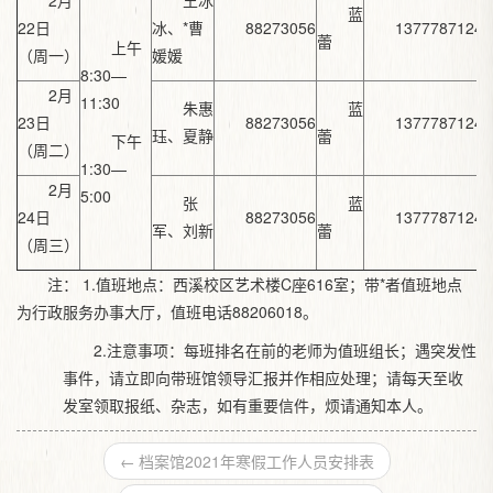
2月
王冰
蓝
22日
冰、*曹
88273056
13777871242
蕾
上午
（周一）
媛媛
8:30—
2月
11:30
朱惠
蓝
23日
88273056
13777871242
珏、夏静
蕾
下午
（周二）
1:30—
2月
5:00
张
蓝
24日
88273056
13777871242
军、刘新
蕾
（周三）
注： 1.值班地点：西溪校区艺术楼C座616室；带*者值班地点
为行政服务办事大厅，值班电话88206018。
2.注意事项：每班排名在前的老师为值班组长；遇突发性
事件，请立即向带班馆领导汇报并作相应处理；请每天至收
发室领取报纸、杂志，如有重要信件，烦请通知本人。
←
档案馆2021年寒假工作人员安排表