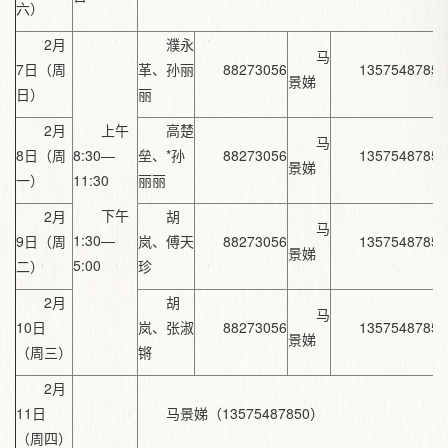
六）
2月
濮永
马
7日（周
革、孙丽
88273056
13575487850
景娣
日）
丽
2月
上午
高楚
马
8日（周
8:30—
垒、*孙
88273056
13575487850
景娣
一）
11:30
丽丽
下午
2月
胡
马
1:30—
9日（周
岚、傅天
88273056
13575487850
景娣
5:00
二）
珍
2月
胡
马
10日
岚、张淑
88273056
13575487850
景娣
（周三）
锵
2月
11日
马景娣（13575487850）
（周四）