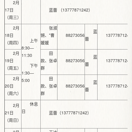
2月
17日
蓝蕾 （13777871242）
（周三）
2月
张淑
蓝
18日
锵、*曹
88273056
13777871242
蕾
上午
（周四）
媛媛
8:30—
2月
田
11:30
蓝
19日
款、张卓
88273056
13777871242
蕾
下午
（周五）
群
1:30—
2月
田
5:00
蓝
20日
款、张卓
88273056
13777871242
蕾
（周六）
群
休息
2月
日
21日
蓝蕾（13777871242）
（周日）