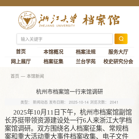
首页
本馆概况
档案法规
服务大厅
网上展厅
档案征集
兰台学苑
校史研究分会
首页
本馆新闻
杭州市档案馆一行来馆调研
类型：
新闻动态
发布日期：
2025-10-14
浏览次数：
2041
2025
年
10
月
11
日下午，杭州市档案馆副馆
长苏挺
带领资源建设处一行
6
人来浙江大学档
案馆调研。双方围绕名人档案征集、常规档
案和重大活动重大事件档案收集、电子文件