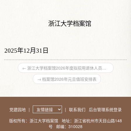
浙江大学档案馆
202
5
年
12
月
31
日
←
浙江大学档案馆2026年度拟招用退休人员公示（二）
→
档案馆2026年元旦值班安排表
党建园地
|
|
联系我们
后台管理系统登录
版权所有：浙江大学档案馆
地址：浙江省杭州市天目山路148
号
邮编：310028