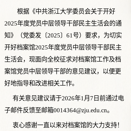
根据《中共浙江大学委员会关于开好
202
5
年度党员中层领导干部民主生活会的通
知》（党委发〔
2025
〕
61
号）要求，为切实
开好档案馆
202
5
年度党员中层领导干部民主
生活会，现
面向全校
征求对档案馆
工作
及
档
案馆党员
中层领导干部的意见建议，
以便
更
好地指导和改进相关工作。
有关意见建议请于
202
6
年
1
月
7
日前通过电
子邮件
反馈至
邮箱
0014364@zju.edu.cn
。
衷心感谢一直以来对档案馆的大力支持！