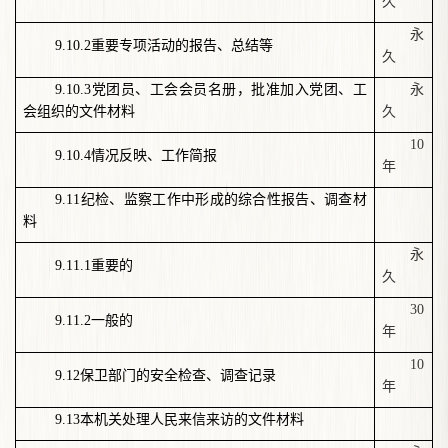
久
永
9.10.2
重要专项活动的报告、总结等
久
9.10.3
党团员、工会会员名册，批准加入党团、工
永
会组织的文件材料
久
10
9.10.4
情况反映、工作简报
年
9.11
纪检、监察工作中形成的综合性报告、调查材
料
永
9.11.1
重要的
久
30
9.11.2
一般的
年
10
9.12
保卫部门的安全检查、调查记录
年
9.13
本机关处理人民来信来访的文件材料