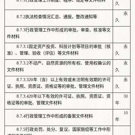
8.7.1
行政管理工作制度、程序、规定等文件材料
久
永
8.7.2
执法检查情况汇总、通报，整改通知等
久
8.7.3
行政管理工作中形成的审批、审查、核准等文
件材料
8.7.3.1
固定资产投资、科技计划等项目的审批（核
永
准）、管理、验收（评估）等文件材料
久
8.7.3.2
不动产、自然资源的所有权、使用权确认的
永
文件材料
久
8.7.3.320
年（含）以上有效或未注明有效期的许可
永
证、执照、资质证、资格证等的审批、管理文件材料
久
8.7.3.420
年以下有效的许可证、执照、资质证、资
30
格证等的审批、管理文件材料
年
10
8.7.4
行政管理工作中形成的备案文件材料
年
8.7.5
行政处罚、处分、复议、国家赔偿等工作中形