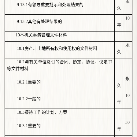
永
9.13.1
有领导重要批示和处理结果的
久
10
9.13.2
其他有处理结果的
年
10
本机关事务管理文件材料
永
10.1
房产、土地所有权和使用权的文件材料
久
10.2
与有关单位签订的合同、协定、协议、议定书
等文件材料
永
10.2.1
重要的
久
10
10.2.2
一般的
年
10.3
接待工作的计划、方案
30
10.3.1
重要的
年