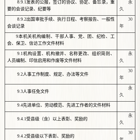
8.9.1
发表的公报，签订的协议、协定、备忘录，重
永
要的会谈记录、纪要等
久
8.9.2
出国审批手续、执行日程、考察报告、一般性
30
会谈记录
年
9
本机关机构编制、干部人事、党、团、纪检、工
会、保卫、信访工作文件材料
9.1
机构设置、机构撤并、名称更改、组织简则、
永
人员编制、印信启用和作废等文件材料
久
30
9.2
人事工作制度、规定、办法等文件
年
永
9.3
人事任免文件
久
9.4
先进单位、劳动模范、先进工作者的文件材料
永
9.4.1
受县级（含）以上表彰、奖励的
久
30
9.4.2
受县级以下表彰、奖励的
年