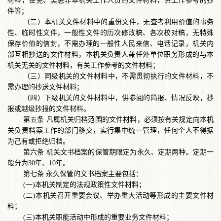
材料，任免、奖惩非本机关工作人员的文件材料，供工作参考的抄
件等；
（二）本机关文件材料中的重份文件，无查考利用价值的事务
性、临时性文件，一般性文件的历次修改稿、各次校对稿，无特殊
保存价值的信封，不需办理的一般性人民来信、电话记录，机关内
部互相抄送的文件材料，本机关负责人兼任外单位职务形成的与本
机关无关的文件材料，有关工作参考的文件材料；
（三）同级机关的文件材料中，不需贯彻执行的文件材料，不
需办理的抄送文件材料；
（四）下级机关的文件材料中，供参阅的简报、情况反映，抄
报或越级抄报的文件材料。
第五条
凡属机关归档范围的文件材料，必须按有关规定向本机
关负责档案工作的部门移交，实行集中统一管理，任何个人不得据
为己有或拒绝归档。
第六条
机关文书档案的保管期限定为永久、定期两种。定期一
般分为
30年、10年。
第七条
永久保管的文书档案主要包括：
(一)本机关制定的法规政策性文件材料；
(二)本机关召开重要会议、举办重大活动等形成的主要文件材
料；
(三)本机关职能活动中形成的重要业务文件材料；