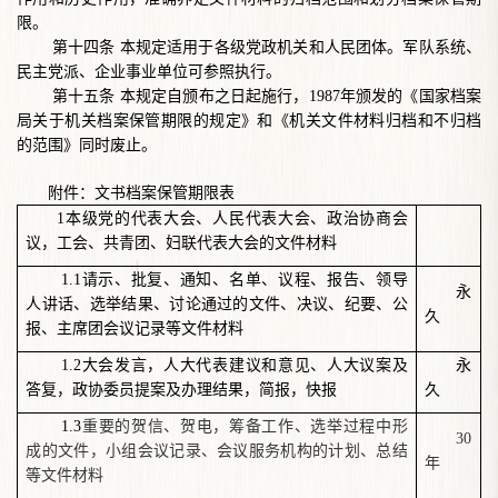
限。
第十四条
本规定适用于各级党政机关和人民团体。军队系统、
民主党派、企业事业单位可参照执行。
第十五条
本规定自颁布之日起施行，
1987年颁发的《国家档案
局关于机关档案保管期限的规定》和《机关文件材料归档和不归档
的范围》同时废止。
附件：文书档案保管期限表
1本级党的代表大会、人民代表大会、政治协商会
议，工会、共青团、妇联代表大会的文件材料
1.1请示、批复、通知、名单、议程、报告、领导
永
人讲话、选举结果、讨论通过的文件、
决议、纪要、公
久
报、主席团会议记录等文件材料
1.2大会发言，人大代表建议和意见、人大议案及
永
答复，政协委员提案及办理结果，简报，快报
久
1.3
重要的贺信、贺电，筹备工作、选举过程中形
30
成的文件，小组会议记录、会议服务机构的计划、总结
年
等文件材料