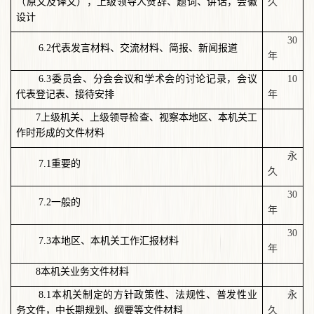
（原文及译文），上级领导人贺辞、题词、讲话，会徽
久
设计
30
6.2代表发言材料、交流材料、简报、新闻报道
年
6.3委员会、分会会议和学术会的讨论记录，会议
10
代表登记表、接待安排
年
7
上级机关、上级领导检查、视察本地区、本机关工
作时形成的文件材料
永
7.1
重要的
久
30
7.2
一般的
年
30
7.3
本地区、本机关工作汇报材料
年
8
本机关业务文件材料
8.1
本机关制定的方针政策性、法规性、普发性业
永
务文件，中长期规划、纲要等文件材料
久