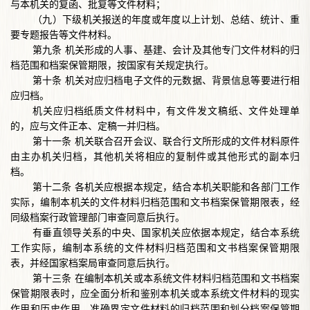
与本机关的复函、批复等文件材料；
（九）下级机关报送的年度或年度以上计划、总结、统计、重
要专题报告等文件材料。
第九条
机关形成的人事、基建、会计及其他专门文件材料的归
档范围和档案保管期限，按国家有关规定执行。
第十条
机关对应归档电子文件的元数据、背景信息等要进行相
应归档。
机关应归档纸质文件材料中，有文件发文稿纸、文件处理单
的，应与文件正本、定稿一并归档。
第十一条
机关联合召开会议、联合行文所形成的文件材料原件
由主办机关归档，其他机关将相应的复制件或其他形式的副本归
档。
第十二条
各机关应根据本规定，结合本机关职能和各部门工作
实际，编制本机关的文件材料归档范围和文书档案保管期限表，经
同级档案行政管理部门审查同意后执行。
有垂直领导关系的中央、国家机关应依据本规定，结合本系统
工作实际，编制本系统的文件材料归档范围和文书档案保管期限
表，并经国家档案局审查同意后执行。
第十三条
在编制本机关或本系统文件材料归档范围和文书档案
保管期限表时，应全面分析和鉴别本机关或本系统文件材料的现实
作用和历史作用，准确界定文件材料的归档范围和划分档案保管期