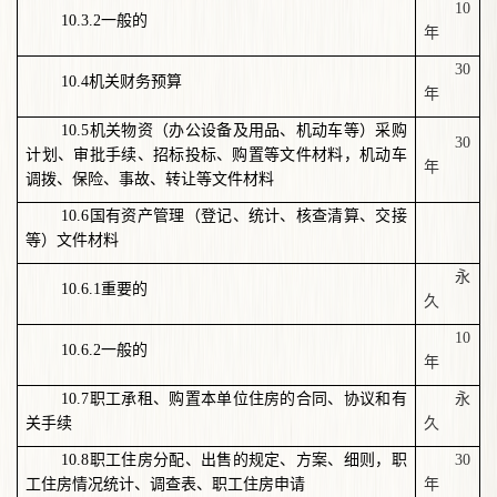
10
10.3.2
一般的
年
30
10.4
机关财务预算
年
10.5
机关物资（办公设备及用品、机动车等）采购
30
计划、审批手续、招标投标、购置等文件材料，机动车
年
调拨、保险、事故、转让等文件材料
10.6
国有资产管理（登记、统计、核查清算、交接
等）文件材料
永
10.6.1
重要的
久
10
10.6.2
一般的
年
10.7
职工承租、购置本单位住房的合同、协议和有
永
关手续
久
10.8
职工住房分配、出售的规定、方案、细则，职
30
工住房情况统计、调查表、职工住房申请
年