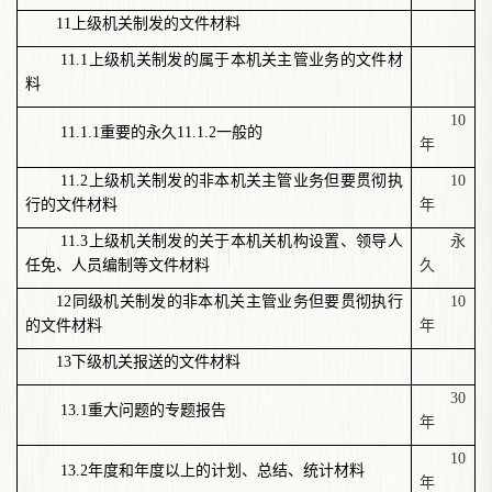
11
上级机关制发的文件材料
11.1
上级机关制发的属于本机关主管业务的文件材
料
10
11.1.1
重要的永久
11.1.2
一般的
年
11.2
上级机关制发的非本机关主管业务但要贯彻执
10
行的文件材料
年
11.3
上级机关制发的关于本机关机构设置、领导人
永
任免、人员编制等文件材料
久
12
同级机关制发的非本机关主管业务但要贯彻执行
10
的文件材料
年
13
下级机关报送的文件材料
30
13.1
重大问题的专题报告
年
10
13.2
年度和年度以上的计划、总结、统计材料
年