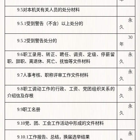
9.5
对本机关有关人员的处分材料
永
9.5.1
受到警告（不含）以上处分的
久
30
9.5.2
受到警告处分的
年
9.6
职工录用、转正、聘任、调资、定级、停薪留
永
职、辞职、离退休、死亡、抚恤等文件材料
久
永
9.7
人事考核、职称评审工作文件材料
久
9.8
职工调动工作的行政、工资、党团组织关系的
永
介绍信及存根
久
永
9.9
职工名册
久
9.10
党、团、工会工作活动中形成的文件材料
永
9.10.1
工作报告、总结，换届选举结果