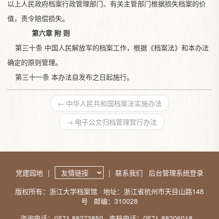
以上人民政府档案行政管理部门、有关主管部门根据损失档案的价
值，责令赔偿损失。
第六章 附 则
第三十条 中国人民解放军的档案工作，根据《档案法》和本办法
确定的原则管理。
第三十一条 本办法自发布之日起施行。
←
中华人民共和国档案法实施办法
→
电子公文归档管理暂行办法
党建园地
|
|
联系我们
后台管理系统登录
版权所有：浙江大学档案馆
地址：浙江省杭州市天目山路148
号
邮编：310028
咨询电话：0571 88273850
查档电话：0571-88206018、