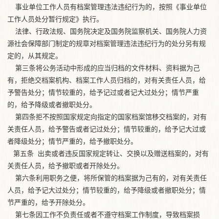
事业单位工作人员有档案管理违法违纪行为的，按照《事业单位
工作人员处分暂行规定》执行。
法律、行政法规、国务院决定及国务院监察机关、国务院人力资
源社会保障部门制定的规章对档案管理违法违纪行为的处分另有规
定的，从其规定。
第三条将公务活动中形成的应当归档的文件材料、资料据为己
有，拒绝交档案机构、档案工作人员归档的，对有关责任人员，给
予警告处分；情节较重的，给予记过或者记大过处分；情节严重
的，给予降级或者撤职处分。
第四条拒不按照国家规定向指定的国家档案馆移交档案的，对有
关责任人员，给予警告或者记过处分；情节较重的，给予记大过或
者降级处分；情节严重的，给予撤职处分。
第五条 出卖或者违反国家规定转让、交换以及赠送档案的，对有
关责任人员，给予撤职或者开除处分。
第六条利用职务之便，将所保管的档案据为己有的，对有关责任
人员，给予记大过处分；情节较重的，给予降级或者撤职处分；情
节严重的，给予开除处分。
第七条因工作不负责任或者不遵守档案工作制度，导致档案损